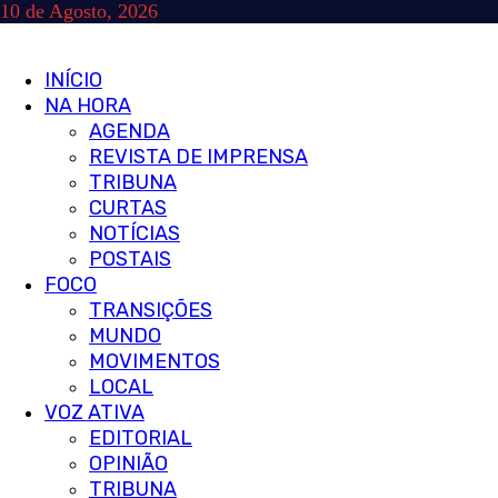
Skip
10 de Agosto, 2026
to
content
Primary
INÍCIO
Menu
NA HORA
AGENDA
REVISTA DE IMPRENSA
TRIBUNA
CURTAS
NOTÍCIAS
POSTAIS
FOCO
TRANSIÇÕES
MUNDO
MOVIMENTOS
LOCAL
VOZ ATIVA
EDITORIAL
OPINIÃO
TRIBUNA