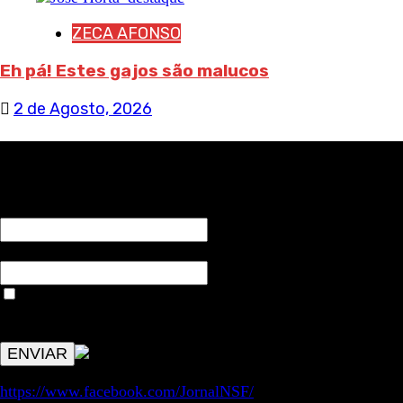
ZECA AFONSO
Eh pá! Estes gajos são malucos
2 de Agosto, 2026
RECEBA NOTÍCIAS NOSSAS
NOME*
Email*
Aceitar condições "estes dados só servirão para enviar
avisos de publicações com origem no sem fronteiras. Outros
aspetos remetem para a lei geral RGPD.
https://www.facebook.com/JornalNSF/