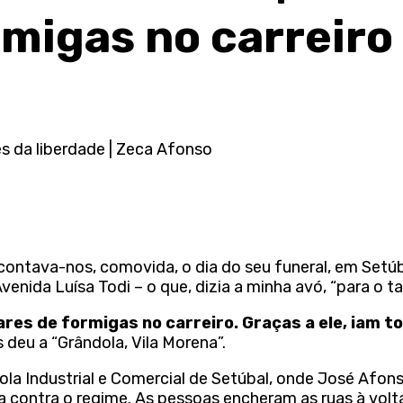
rmigas no carreiro
 da liberdade | Zeca Afonso
contava-nos, comovida, o dia do seu funeral, em Setúb
nida Luísa Todi – o que, dizia a minha avó, “para o ta
es de formigas no carreiro. Graças a ele, iam t
deu a “Grândola, Vila Morena”.
cola Industrial e Comercial de Setúbal, onde José Afon
a contra o regime. As pessoas encheram as ruas à volt