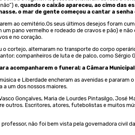
não”) e,
quando o caixão apareceu, ao cimo das e
sse, o mar de gente começou a cantar a senha d
garem ao cemitério.Os seus últimos desejos foram cu
m um pano vermelho e rodeado de cravos e pão) e não 
vos e no coração.
 o cortejo, alternaram no transporte do corpo operário
 cantor; companheiros de luta e de palco, como Sérgio
para acompanharem o funeral; a Câmara Municipal
 música e Liberdade encheram as avenidas e pararam 
a a um dos nossos maiores.
 Vasco Gonçalves, Maria de Lourdes Pintasilgo, José M
tre outros. Escritores, atores, futebolistas e muitos m
o professor, não foi bem vista pela governadora civil d