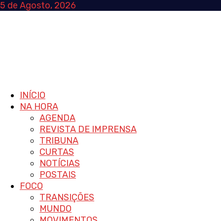
Skip
5 de Agosto, 2026
to
content
Primary
INÍCIO
Menu
NA HORA
AGENDA
REVISTA DE IMPRENSA
TRIBUNA
CURTAS
NOTÍCIAS
POSTAIS
FOCO
TRANSIÇÕES
MUNDO
MOVIMENTOS