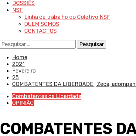
DOSSIÊS
NSF
Linha de trabalho do Coletivo NSF
QUEM SOMOS
CONTACTOS
Pesquisar
por:
Home
2021
Fevereiro
25
COMBATENTES DA LIBERDADE | Zeca, acompanhar
Combatentes da Liberdade
OPINIÃO
COMBATENTES DA 