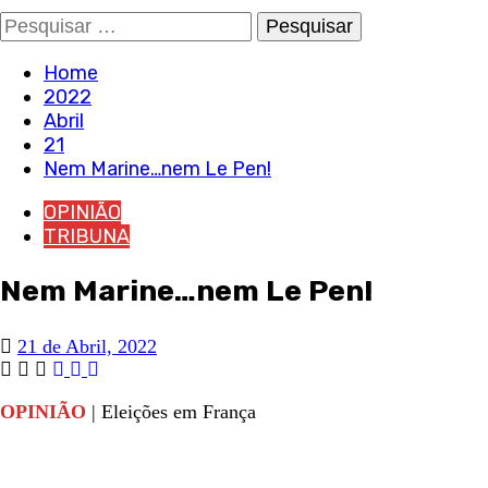
Pesquisar
por:
Home
2022
Abril
21
Nem Marine…nem Le Pen!
OPINIÃO
TRIBUNA
Nem Marine…nem Le Pen!
21 de Abril, 2022
OPINIÃO
| Eleições em França