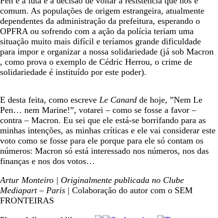
Pen é a luta e a decisão de voltar à resistência que nos é
comum. As populações de origem estrangeira, atualmente
dependentes da administração da prefeitura, esperando o
OPFRA ou sofrendo com a ação da polícia teriam uma
situação muito mais difícil e teríamos grande dificuldade
para impor e organizar a nossa solidariedade (já sob Macron
, como prova o exemplo de Cédric Herrou, o crime de
solidariedade é instituído por este poder).
E desta feita, como escreve
Le Canard
de hoje, ”Nem Le
Pen… nem Marine!”, votarei – como se fosse a favor –
contra – Macron. Eu sei que ele está-se borrifando para as
minhas intenções, as minhas críticas e ele vai considerar este
voto como se fosse para ele porque para ele só contam os
números: Macron só está interessado nos números, nos das
finanças e nos dos votos…
Artur Monteiro | Originalmente publicada no Clube
Mediapart – Paris
| Colaboração do autor com o SEM
FRONTEIRAS