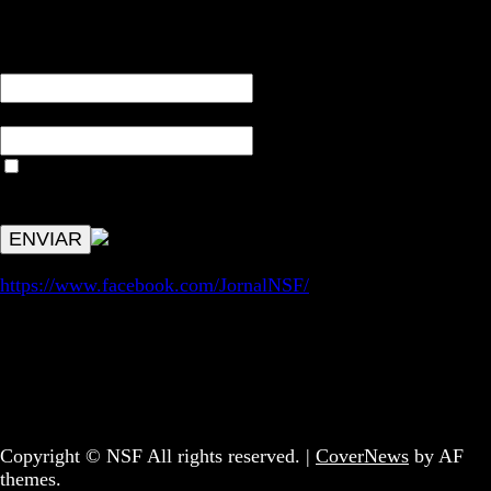
RECEBA NOTÍCIAS NOSSAS
NOME*
Email*
Aceitar condições "estes dados só servirão para enviar
avisos de publicações com origem no sem fronteiras. Outros
aspetos remetem para a lei geral RGPD.
https://www.facebook.com/JornalNSF/
Informação | Pensamento Crítico | Iniciativas editoriais |
Coletivo Sem Fronteiras - geral@nsf.pt
Copyright © NSF All rights reserved.
|
CoverNews
by AF
themes.