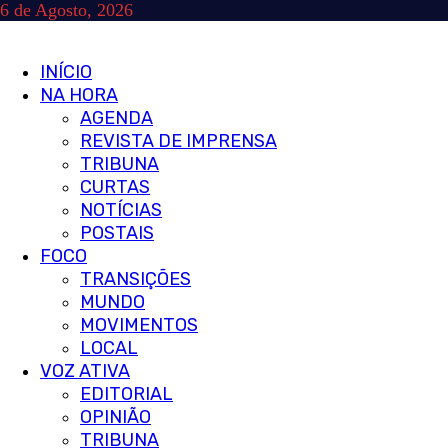
Skip
6 de Agosto, 2026
to
content
Primary
INÍCIO
Menu
NA HORA
AGENDA
REVISTA DE IMPRENSA
TRIBUNA
CURTAS
NOTÍCIAS
POSTAIS
FOCO
TRANSIÇÕES
MUNDO
MOVIMENTOS
LOCAL
VOZ ATIVA
EDITORIAL
OPINIÃO
TRIBUNA