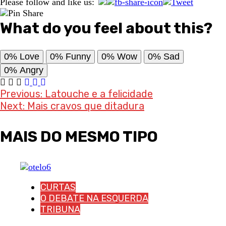
Please follow and like us:
What do you feel about this?
0%
Love
0%
Funny
0%
Wow
0%
Sad
0%
Angry
Post
Previous:
Latouche e a felicidade
Next:
Mais cravos que ditadura
navigation
MAIS DO MESMO TIPO
CURTAS
O DEBATE NA ESQUERDA
TRIBUNA