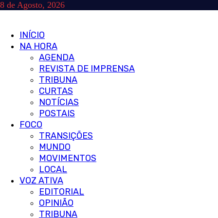
Skip
8 de Agosto, 2026
to
content
Primary
INÍCIO
Menu
NA HORA
AGENDA
REVISTA DE IMPRENSA
TRIBUNA
CURTAS
NOTÍCIAS
POSTAIS
FOCO
TRANSIÇÕES
MUNDO
MOVIMENTOS
LOCAL
VOZ ATIVA
EDITORIAL
OPINIÃO
TRIBUNA