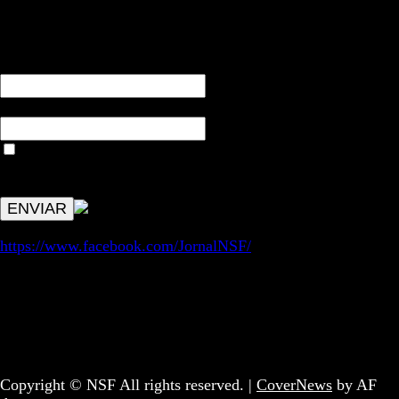
RECEBA NOTÍCIAS NOSSAS
NOME*
Email*
Aceitar condições "estes dados só servirão para enviar
avisos de publicações com origem no sem fronteiras. Outros
aspetos remetem para a lei geral RGPD.
https://www.facebook.com/JornalNSF/
Informação | Pensamento Crítico | Iniciativas editoriais |
Coletivo Sem Fronteiras - geral@nsf.pt
Copyright © NSF All rights reserved.
|
CoverNews
by AF