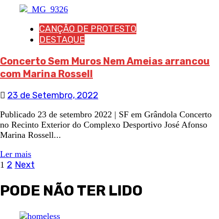
CANÇÃO DE PROTESTO
DESTAQUE
Concerto Sem Muros Nem Ameias arrancou
com Marina Rossell
23 de Setembro, 2022
Publicado 23 de setembro 2022 | SF em Grândola Concerto
no Recinto Exterior do Complexo Desportivo José Afonso
Marina Rossell...
Ler mais
Navegação
2
Next
1
de
PODE NÃO TER LIDO
artigos