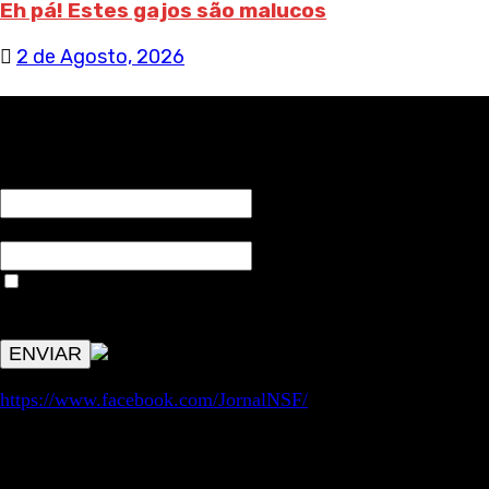
Eh pá! Estes gajos são malucos
2 de Agosto, 2026
RECEBA NOTÍCIAS NOSSAS
NOME*
Email*
Aceitar condições "estes dados só servirão para enviar
avisos de publicações com origem no sem fronteiras. Outros
aspetos remetem para a lei geral RGPD.
https://www.facebook.com/JornalNSF/
Informação | Pensamento Crítico | Iniciativas editoriais |