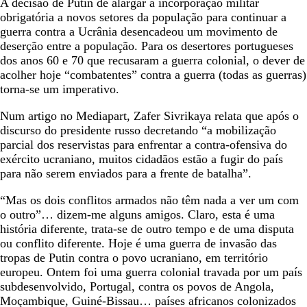
A decisão de Putin de alargar a incorporação militar
obrigatória a novos setores da população para continuar a
guerra contra a Ucrânia desencadeou um movimento de
deserção entre a população. Para os desertores portugueses
dos anos 60 e 70 que recusaram a guerra colonial, o dever de
acolher hoje “combatentes” contra a guerra (todas as guerras)
torna-se um imperativo.
Num artigo no Mediapart, Zafer Sivrikaya relata que após o
discurso do presidente russo decretando “a mobilização
parcial dos reservistas para enfrentar a contra-ofensiva do
exército ucraniano, muitos cidadãos estão a fugir do país
para não serem enviados para a frente de batalha”.
“Mas os dois conflitos armados não têm nada a ver um com
o outro”… dizem-me alguns amigos. Claro, esta é uma
história diferente, trata-se de outro tempo e de uma disputa
ou conflito diferente. Hoje é uma guerra de invasão das
tropas de Putin contra o povo ucraniano, em território
europeu. Ontem foi uma guerra colonial travada por um país
subdesenvolvido, Portugal, contra os povos de Angola,
Moçambique, Guiné-Bissau… países africanos colonizados