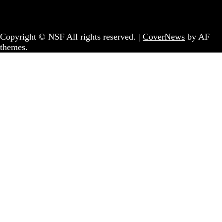
Coletivo Sem Fronteiras - geral@nsf.pt
Copyright © NSF All rights reserved.
|
CoverNews
by AF
themes.