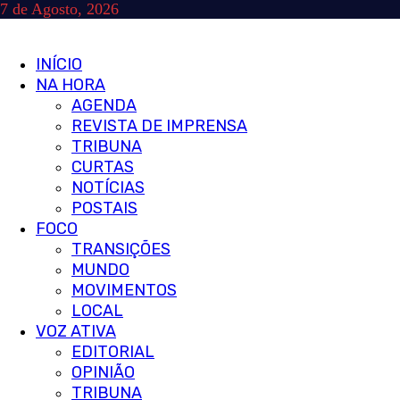
Skip
7 de Agosto, 2026
to
content
Primary
INÍCIO
Menu
NA HORA
AGENDA
REVISTA DE IMPRENSA
TRIBUNA
CURTAS
NOTÍCIAS
POSTAIS
FOCO
TRANSIÇÕES
MUNDO
MOVIMENTOS
LOCAL
VOZ ATIVA
EDITORIAL
OPINIÃO
TRIBUNA