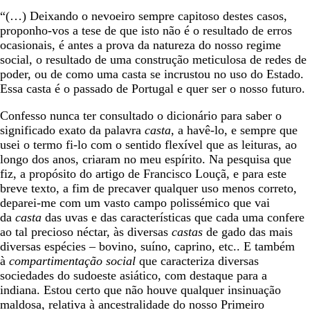
“(…) Deixando o nevoeiro sempre capitoso destes casos,
proponho-vos a tese de que isto não é o resultado de erros
ocasionais, é antes a prova da natureza do nosso regime
social, o resultado de uma construção meticulosa de redes de
poder, ou de como uma casta se incrustou no uso do Estado.
Essa casta é o passado de Portugal e quer ser o nosso futuro.
Confesso nunca ter consultado o dicionário para saber o
significado exato da palavra
casta
, a havê-lo, e sempre que
usei o termo fi-lo com o sentido flexível que as leituras, ao
longo dos anos, criaram no meu espírito. Na pesquisa que
fiz, a propósito do artigo de Francisco Louçã, e para este
breve texto, a fim de precaver qualquer uso menos correto,
deparei-me com um vasto campo polissémico que vai
da
casta
das uvas e das características que cada uma confere
ao tal precioso néctar, às diversas
castas
de gado das mais
diversas espécies – bovino, suíno, caprino, etc.. E também
à
compartimentação
social
que caracteriza diversas
sociedades do sudoeste asiático, com destaque para a
indiana. Estou certo que não houve qualquer insinuação
maldosa, relativa à ancestralidade do nosso Primeiro