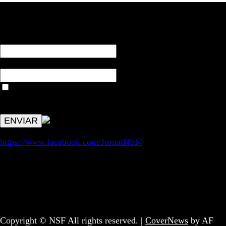
RECEBA NOTÍCIAS NOSSAS
NOME*
Email*
Aceitar condições "estes dados só servirão para enviar
avisos de publicações com origem no sem fronteiras. Outros
aspetos remetem para a lei geral RGPD.
https://www.facebook.com/JornalNSF/
Informação | Pensamento Crítico | Iniciativas editoriais |
Coletivo Sem Fronteiras - geral@nsf.pt
Copyright © NSF All rights reserved.
|
CoverNews
by AF