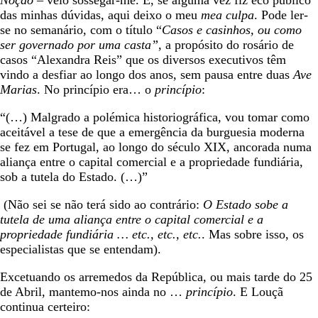
das minhas dúvidas, aqui deixo o meu
mea culpa
. Pode ler-
se no semanário, com o título “
Casos e casinhos, ou como
ser governado por uma casta”
, a propósito do rosário de
casos “Alexandra Reis” que os diversos executivos têm
vindo a desfiar ao longo dos anos, sem pausa entre duas
Ave
Marias
. No princípio era… o
princípio
:
“(…) Malgrado a polémica historiográfica, vou tomar como
aceitável a tese de que a emergência da burguesia moderna
se fez em Portugal, ao longo do século XIX, ancorada numa
aliança entre o capital comercial e a propriedade fundiária,
sob a tutela do Estado. (…)”
(Não sei se não terá sido ao contrário:
O Estado sobe a
tutela de uma aliança entre o capital comercial e a
propriedade fundiária … etc., etc., etc.
. Mas sobre isso, os
especialistas que se entendam).
Excetuando os arremedos da República, ou mais tarde do 25
de Abril, mantemo-nos ainda no …
princípio
. E Louçã
continua certeiro: