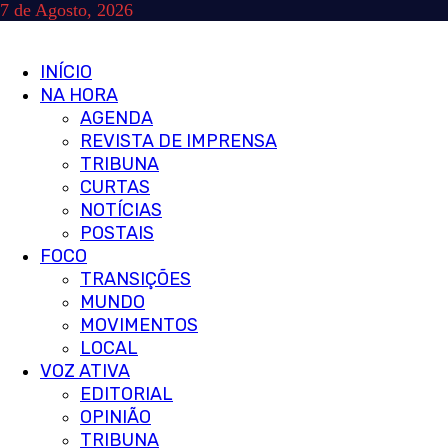
Skip
7 de Agosto, 2026
to
content
Primary
INÍCIO
Menu
NA HORA
AGENDA
REVISTA DE IMPRENSA
TRIBUNA
CURTAS
NOTÍCIAS
POSTAIS
FOCO
TRANSIÇÕES
MUNDO
MOVIMENTOS
LOCAL
VOZ ATIVA
EDITORIAL
OPINIÃO
TRIBUNA