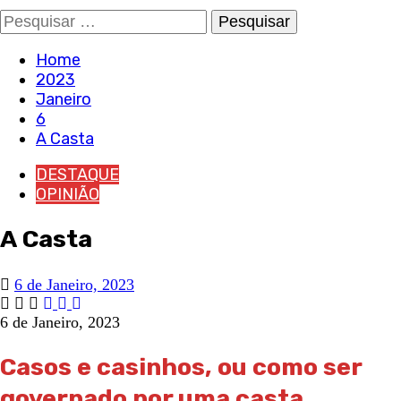
Pesquisar
por:
Home
2023
Janeiro
6
A Casta
DESTAQUE
OPINIÃO
A Casta
6 de Janeiro, 2023
6 de Janeiro, 2023
Casos e casinhos, ou como ser
governado por uma casta