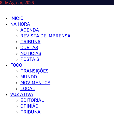
Skip
8 de Agosto, 2026
to
content
Primary
INÍCIO
Menu
NA HORA
AGENDA
REVISTA DE IMPRENSA
TRIBUNA
CURTAS
NOTÍCIAS
POSTAIS
FOCO
TRANSIÇÕES
MUNDO
MOVIMENTOS
LOCAL
VOZ ATIVA
EDITORIAL
OPINIÃO
TRIBUNA