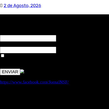
2 de Agosto, 2026
RECEBA NOTÍCIAS NOSSAS
NOME*
Email*
Aceitar condições "estes dados só servirão para enviar
avisos de publicações com origem no sem fronteiras. Outros
aspetos remetem para a lei geral RGPD.
https://www.facebook.com/JornalNSF/
Informação | Pensamento Crítico | Iniciativas editoriais |