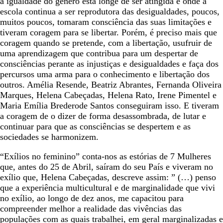
a igualdade do género está longe de ser atingida e onde a
escola continua a ser reprodutora das desigualdades, poucos,
muitos poucos, tomaram consciência das suas limitações e
tiveram coragem para se libertar. Porém, é preciso mais que
coragem quando se pretende, com a libertação, usufruir de
uma aprendizagem que contribua para um despertar de
consciências perante as injustiças e desigualdades e faça dos
percursos uma arma para o conhecimento e libertação dos
outros. Amélia Resende, Beatriz Abrantes, Fernanda Oliveira
Marques, Helena Cabeçadas, Helena Rato, Irene Pimentel e
Maria Emília Brederode Santos conseguiram isso. E tiveram
a coragem de o dizer de forma desassombrada, de lutar e
continuar para que as consciências se despertem e as
sociedades se harmonizem.
“Exílios no feminino” conta-nos as estórias de 7 Mulheres
que, antes do 25 de Abril, saíram do seu País e viveram no
exílio que, Helena Cabeçadas, descreve assim: ” (…) penso
que a experiência multicultural e de marginalidade que vivi
no exílio, ao longo de dez anos, me capacitou para
compreender melhor a realidade das vivências das
populações com as quais trabalhei, em geral marginalizadas e