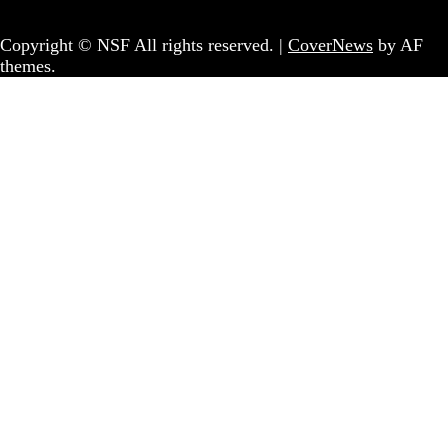
Coletivo Sem Fronteiras - geral@nsf.pt
Copyright © NSF All rights reserved.
|
CoverNews
by AF
themes.