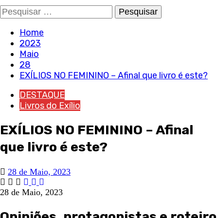
Pesquisar
por:
Home
2023
Maio
28
EXÍLIOS NO FEMININO – Afinal que livro é este?
DESTAQUE
Livros do Exílio
EXÍLIOS NO FEMININO – Afinal
que livro é este?
28 de Maio, 2023
28 de Maio, 2023
Opiniões, protagonistas e roteiro