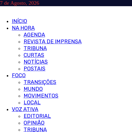
Skip
7 de Agosto, 2026
to
content
Primary
INÍCIO
Menu
NA HORA
AGENDA
REVISTA DE IMPRENSA
TRIBUNA
CURTAS
NOTÍCIAS
POSTAIS
FOCO
TRANSIÇÕES
MUNDO
MOVIMENTOS
LOCAL
VOZ ATIVA
EDITORIAL
OPINIÃO
TRIBUNA