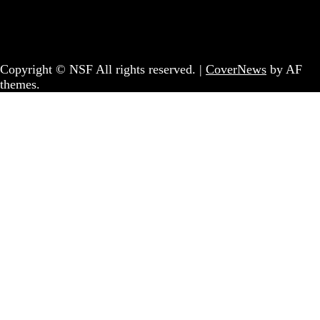
Informação | Pensamento Crítico | Iniciativas editoriais |
Coletivo Sem Fronteiras - geral@nsf.pt
Copyright © NSF All rights reserved.
|
CoverNews
by AF
themes.