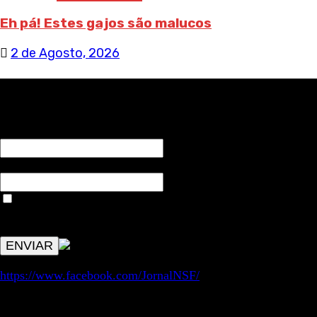
Eh pá! Estes gajos são malucos
2 de Agosto, 2026
RECEBA NOTÍCIAS NOSSAS
NOME*
Email*
Aceitar condições "estes dados só servirão para enviar
avisos de publicações com origem no sem fronteiras. Outros
aspetos remetem para a lei geral RGPD.
https://www.facebook.com/JornalNSF/