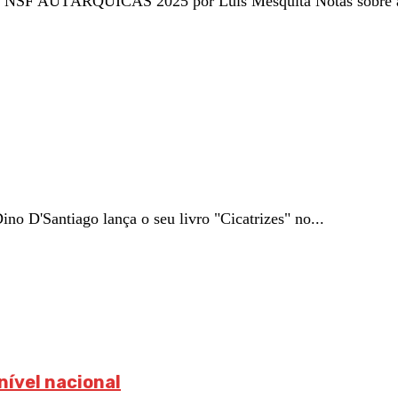
IÊ NSF AUTÁRQUICAS 2025 por Luís Mesquita Notas sobre as 
o D'Santiago lança o seu livro "Cicatrizes" no...
nível nacional