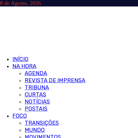
Skip
8 de Agosto, 2026
to
content
Primary
INÍCIO
Menu
NA HORA
AGENDA
REVISTA DE IMPRENSA
TRIBUNA
CURTAS
NOTÍCIAS
POSTAIS
FOCO
TRANSIÇÕES
MUNDO
MOVIMENTOS