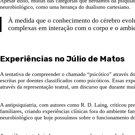
Apesar disso, muitas das categorias que herdámos da psiquiat
neurobiológico, como uma herança do dualismo cartesiano.
À medida que o conhecimento do cérebro evolui
complexas em interação com o corpo e o ambien
Experiências no Júlio de Matos
A tentativa de compreender o chamado “psicótico” através do
escritas por doentes classificados como psicóticos. Essas ex
através da representação teatral, um discurso que durante mu
A antipsiquiatria, com autores como R. D. Laing, criticou pr
familiares, criando experiências clínicas fora do ambiente fa
neurobiológico que hoje possuímos sobre o funcionamento do c