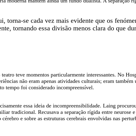
ria moderna mantêm ainda um fundo dualista. A separação rígi
, torna-se cada vez mais evidente que os fenómen
te, tornando essa divisão menos clara do que du
 teatro teve momentos particularmente interessantes. No Hos
periências não eram apenas atividades culturais; eram também
ito tempo foi considerado incompreensível.
ecisamente essa ideia de incompreensibilidade. Laing procurou
miliar tradicional. Recusava a separação rígida entre neurose
érebro e sobre as estruturas cerebrais envolvidas nas perturb