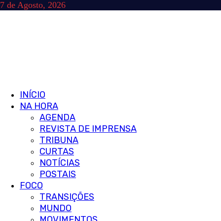
Skip
7 de Agosto, 2026
to
content
Primary
INÍCIO
Menu
NA HORA
AGENDA
REVISTA DE IMPRENSA
TRIBUNA
CURTAS
NOTÍCIAS
POSTAIS
FOCO
TRANSIÇÕES
MUNDO
MOVIMENTOS