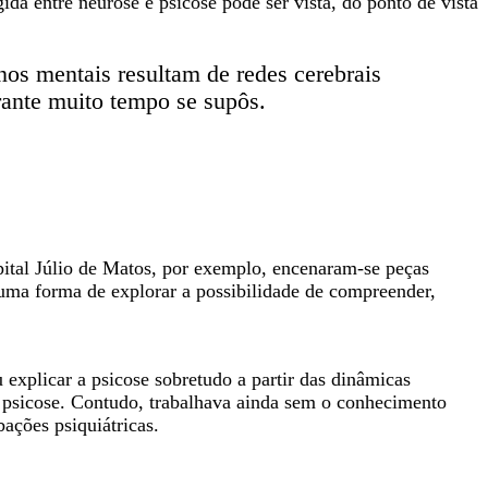
da entre neurose e psicose pode ser vista, do ponto de vista
os mentais resultam de redes cerebrais
rante muito tempo se supôs.
pital Júlio de Matos, por exemplo, encenaram-se peças
 uma forma de explorar a possibilidade de compreender,
 explicar a psicose sobretudo a partir das dinâmicas
 e psicose. Contudo, trabalhava ainda sem o conhecimento
ações psiquiátricas.