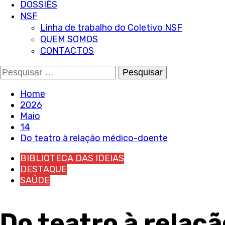
DOSSIÊS
NSF
Linha de trabalho do Coletivo NSF
QUEM SOMOS
CONTACTOS
Pesquisar
por:
Home
2026
Maio
14
Do teatro à relação médico-doente
BIBLIOTECA DAS IDEIAS
DESTAQUE
SAÚDE
Do teatro à relaç