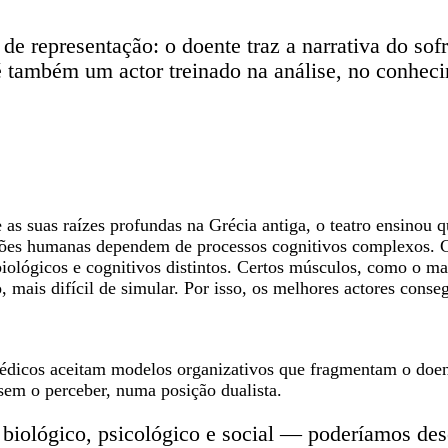
e representação: o doente traz a narrativa do sof
 é também um actor treinado na análise, no conhe
e as suas raízes profundas na Grécia antiga, o teatro ensinou
sões humanas dependem de processos cognitivos complexos. C
ológicos e cognitivos distintos. Certos músculos, como o ma
, mais difícil de simular. Por isso, os melhores actores con
médicos aceitam modelos organizativos que fragmentam o doe
sem o perceber, numa posição dualista.
iológico, psicológico e social — poderíamos desen