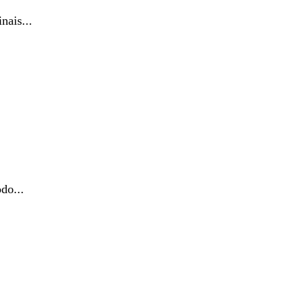
ais...
do...