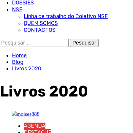
DOSSIÊS
NSF
Linha de trabalho do Coletivo NSF
QUEM SOMOS
CONTACTOS
Pesquisar
por:
Home
Blog
Livros 2020
Livros 2020
AGENDA
DESTAQUE