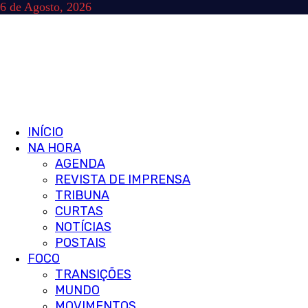
Skip
6 de Agosto, 2026
to
content
Primary
INÍCIO
Menu
NA HORA
AGENDA
REVISTA DE IMPRENSA
TRIBUNA
CURTAS
NOTÍCIAS
POSTAIS
FOCO
TRANSIÇÕES
MUNDO
MOVIMENTOS