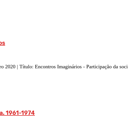
os
20 | Título: Encontros Imaginários - Participação da socie
a. 1961-1974