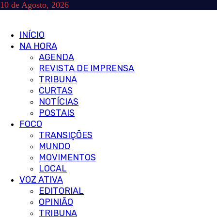
Skip
10 de Agosto, 2026
to
content
Primary
INÍCIO
Menu
NA HORA
AGENDA
REVISTA DE IMPRENSA
TRIBUNA
CURTAS
NOTÍCIAS
POSTAIS
FOCO
TRANSIÇÕES
MUNDO
MOVIMENTOS
LOCAL
VOZ ATIVA
EDITORIAL
OPINIÃO
TRIBUNA