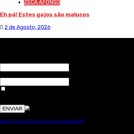
ZECA AFONSO
Eh pá! Estes gajos são malucos
2 de Agosto, 2026
RECEBA NOTÍCIAS NOSSAS
NOME*
Email*
Aceitar condições "estes dados só servirão para enviar
avisos de publicações com origem no sem fronteiras. Outros
aspetos remetem para a lei geral RGPD.
https://www.facebook.com/JornalNSF/