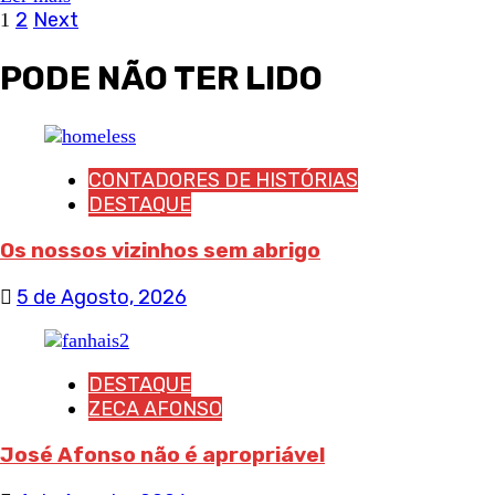
Navegação
2
Next
1
de
PODE NÃO TER LIDO
artigos
CONTADORES DE HISTÓRIAS
DESTAQUE
Os nossos vizinhos sem abrigo
5 de Agosto, 2026
DESTAQUE
ZECA AFONSO
José Afonso não é apropriável