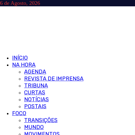
Skip
6 de Agosto, 2026
to
content
Primary
INÍCIO
Menu
NA HORA
AGENDA
REVISTA DE IMPRENSA
TRIBUNA
CURTAS
NOTÍCIAS
POSTAIS
FOCO
TRANSIÇÕES
MUNDO
MOVIMENTOS