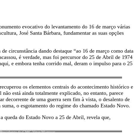
monumento evocativo do levantamento do 16 de março várias
scultura, José Santa Bárbara, fundamentar as suas opções
 de circunstância dando destaque “ao 16 de março como data
racassou, é verdade, mas foi percursor do 25 de Abril de 1974
aqui, e embora tenha corrido mal, deram o impulso para o 25
ecuperou os elementos centrais do acontecimento histórico e
 não está ainda totalmente explicado, no entanto, parece
itar decorrente de uma guerra sem fim à vista, o desalento de
em suma, o esgotamento do regime do chamado Estado Novo.
 a queda do Estado Novo a 25 de Abril, revela que,
Presidente da CMC Vitor Marques