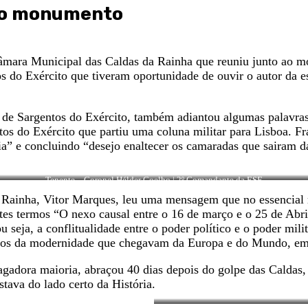
ao monumento
Câmara Municipal das Caldas da Rainha que reuniu junto ao 
os do Exército que tiveram oportunidade de ouvir o autor da e
de Sargentos do Exército, também adiantou algumas palavras
ntos do Exército que partiu uma coluna militar para Lisboa. F
ia” e concluindo “desejo enaltecer os camaradas que sairam d
Tenente – Coronel Hélder Coelho | 2º Comandante da ESE
 Rainha, Vitor Marques, leu uma mensagem que no essencial r
tes termos “O nexo causal entre o 16 de março e o 25 de Abril
u seja, a conflitualidade entre o poder político e o poder mil
 ventos da modernidade que chegavam da Europa e do Mundo, 
gadora maioria, abraçou 40 dias depois do golpe das Caldas,
tava do lado certo da História.