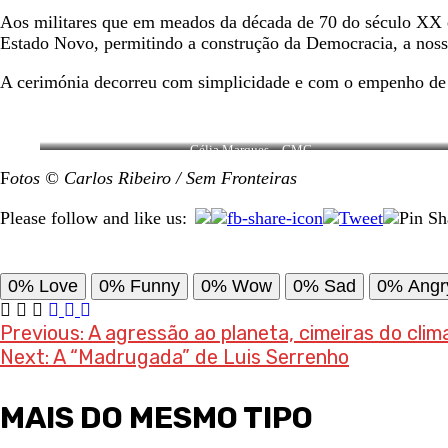
Aos militares que em meados da década de 70 do século XX e
Estado Novo, permitindo a construção da Democracia, a nos
A cerimónia decorreu com simplicidade e com o empenho de t
Célia Marques – CMC
F
otos © Carlos Ribeiro / Sem Fronteiras
Please follow and like us:
0%
Love
0%
Funny
0%
Wow
0%
Sad
0%
Angr
Post
Previous:
A agressão ao planeta, cimeiras do clim
Next:
A “Madrugada” de Luis Serrenho
navigation
MAIS DO MESMO TIPO