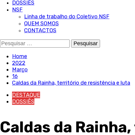
DOSSIÊS
NSF
Linha de trabalho do Coletivo NSF
QUEM SOMOS
CONTACTOS
Pesquisar
por:
Home
2022
Março
16
Caldas da Rainha, território de resistência e luta
DESTAQUE
DOSSIÊS
Caldas da Rainha, 