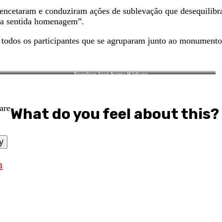
ncetaram e conduziram ações de sublevação que desequilibrar
sa sentida homenagem”.
odos os participantes que se agruparam junto ao monumento a
Escultor José Santa Bárbara
What do you feel about this?
y
a