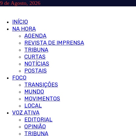
Skip
9 de Agosto, 2026
to
content
Primary
INÍCIO
Menu
NA HORA
AGENDA
REVISTA DE IMPRENSA
TRIBUNA
CURTAS
NOTÍCIAS
POSTAIS
FOCO
TRANSIÇÕES
MUNDO
MOVIMENTOS
LOCAL
VOZ ATIVA
EDITORIAL
OPINIÃO
TRIBUNA