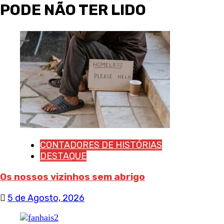
de
PODE NÃO TER LIDO
artigos
CONTADORES DE HISTÓRIAS
DESTAQUE
Os nossos vizinhos sem abrigo
5 de Agosto, 2026