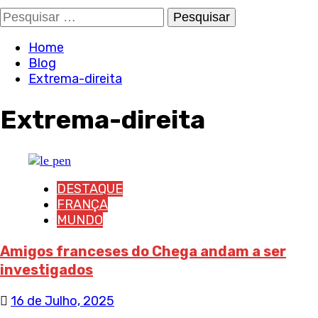
Pesquisar
por:
Home
Blog
Extrema-direita
Extrema-direita
DESTAQUE
FRANÇA
MUNDO
Amigos franceses do Chega andam a ser
investigados
16 de Julho, 2025