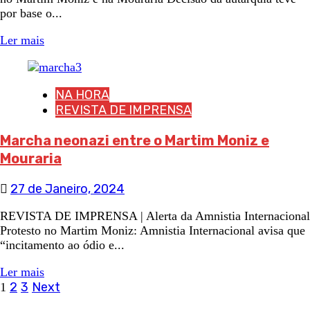
por base o...
Ler mais
NA HORA
REVISTA DE IMPRENSA
Marcha neonazi entre o Martim Moniz e
Mouraria
27 de Janeiro, 2024
REVISTA DE IMPRENSA | Alerta da Amnistia Internacional
Protesto no Martim Moniz: Amnistia Internacional avisa que
“incitamento ao ódio e...
Ler mais
Navegação
2
3
Next
1