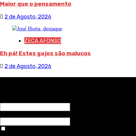
Maior que o pensamento
2 de Agosto, 2026
ZECA AFONSO
Eh pá! Estes gajos são malucos
2 de Agosto, 2026
RECEBA NOTÍCIAS NOSSAS
NOME*
Email*
Aceitar condições "estes dados só servirão para enviar
avisos de publicações com origem no sem fronteiras. Outros