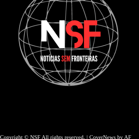
Informação | Pensamento Crítico | Iniciativas editoriais |
Coletivo Sem Fronteiras - geral@nsf.pt
Copyright © NSF All rights reserved.
|
CoverNews
by AF