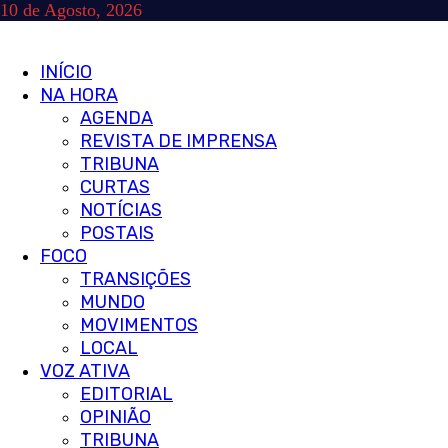
Skip
10 de Agosto, 2026
to
content
Primary
INÍCIO
Menu
NA HORA
AGENDA
REVISTA DE IMPRENSA
TRIBUNA
CURTAS
NOTÍCIAS
POSTAIS
FOCO
TRANSIÇÕES
MUNDO
MOVIMENTOS
LOCAL
VOZ ATIVA
EDITORIAL
OPINIÃO
TRIBUNA