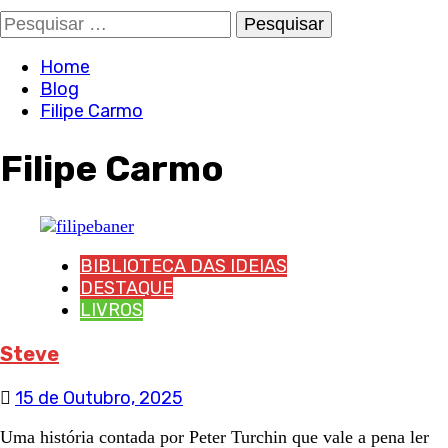
Pesquisar
por:
Home
Blog
Filipe Carmo
Filipe Carmo
BIBLIOTECA DAS IDEIAS
DESTAQUE
LIVROS
Steve
15 de Outubro, 2025
Uma história contada por Peter Turchin que vale a pena ler