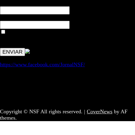
NOME*
Email*
Aceitar condições "estes dados só servirão para enviar
avisos de publicações com origem no sem fronteiras. Outros
aspetos remetem para a lei geral RGPD.
https://www.facebook.com/JornalNSF/
Informação | Pensamento Crítico | Iniciativas editoriais |
Coletivo Sem Fronteiras - geral@nsf.pt
Copyright © NSF All rights reserved.
|
CoverNews
by AF
themes.