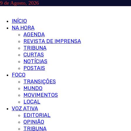
Skip
9 de Agosto, 2026
to
content
Primary
INÍCIO
Menu
NA HORA
AGENDA
REVISTA DE IMPRENSA
TRIBUNA
CURTAS
NOTÍCIAS
POSTAIS
FOCO
TRANSIÇÕES
MUNDO
MOVIMENTOS
LOCAL
VOZ ATIVA
EDITORIAL
OPINIÃO
TRIBUNA