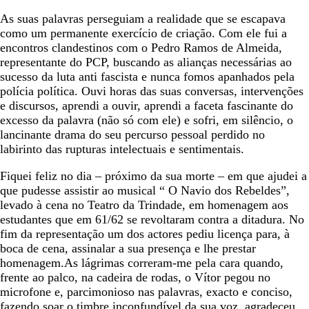
As suas palavras perseguiam a realidade que se escapava
como um permanente exercício de criação. Com ele fui a
encontros clandestinos com o Pedro Ramos de Almeida,
representante do PCP, buscando as alianças necessárias ao
sucesso da luta anti fascista e nunca fomos apanhados pela
polícia política. Ouvi horas das suas conversas, intervenções
e discursos, aprendi a ouvir, aprendi a faceta fascinante do
excesso da palavra (não só com ele) e sofri, em silêncio, o
lancinante drama do seu percurso pessoal perdido no
labirinto das rupturas intelectuais e sentimentais.
Fiquei feliz no dia – próximo da sua morte – em que ajudei a
que pudesse assistir ao musical “ O Navio dos Rebeldes”,
levado à cena no Teatro da Trindade, em homenagem aos
estudantes que em 61/62 se revoltaram contra a ditadura. No
fim da representação um dos actores pediu licença para, à
boca de cena, assinalar a sua presença e lhe prestar
homenagem.As lágrimas correram-me pela cara quando,
frente ao palco, na cadeira de rodas, o Vítor pegou no
microfone e, parcimonioso nas palavras, exacto e conciso,
fazendo soar o timbre inconfundível da sua voz, agradeceu