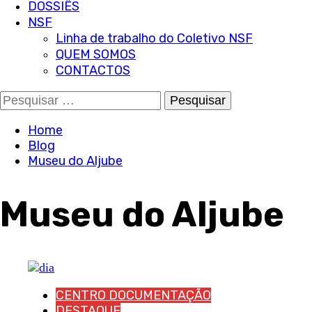
DOSSIÊS
NSF
Linha de trabalho do Coletivo NSF
QUEM SOMOS
CONTACTOS
Pesquisar
por:
Home
Blog
Museu do Aljube
Museu do Aljube
CENTRO DOCUMENTAÇÃO
DESTAQUE