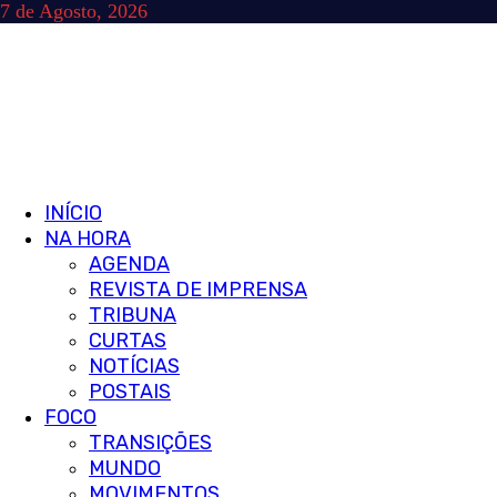
Skip
7 de Agosto, 2026
to
content
Primary
INÍCIO
Menu
NA HORA
AGENDA
REVISTA DE IMPRENSA
TRIBUNA
CURTAS
NOTÍCIAS
POSTAIS
FOCO
TRANSIÇÕES
MUNDO
MOVIMENTOS