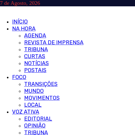
Skip
7 de Agosto, 2026
to
content
Primary
INÍCIO
Menu
NA HORA
AGENDA
REVISTA DE IMPRENSA
TRIBUNA
CURTAS
NOTÍCIAS
POSTAIS
FOCO
TRANSIÇÕES
MUNDO
MOVIMENTOS
LOCAL
VOZ ATIVA
EDITORIAL
OPINIÃO
TRIBUNA