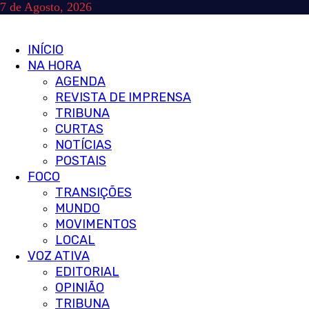
Skip
7 de Agosto, 2026
to
content
Primary
INÍCIO
Menu
NA HORA
AGENDA
REVISTA DE IMPRENSA
TRIBUNA
CURTAS
NOTÍCIAS
POSTAIS
FOCO
TRANSIÇÕES
MUNDO
MOVIMENTOS
LOCAL
VOZ ATIVA
EDITORIAL
OPINIÃO
TRIBUNA