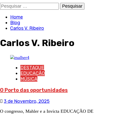
Pesquisar
por:
Home
Blog
Carlos V. Ribeiro
Carlos V. Ribeiro
DESTAQUE
EDUCAÇÃO
MÚSICA
O Porto das oportunidades
3 de Novembro, 2025
O congresso, Mahler e a Invicta EDUCAÇÃO DE