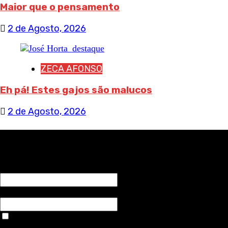
Maior que o pensamento
2 de Agosto, 2026
ZECA AFONSO
Eh pá! Estes gajos são malucos
2 de Agosto, 2026
RECEBA NOTÍCIAS NOSSAS
NOME*
Email*
Aceitar condições "estes dados só servirão para enviar
avisos de publicações com origem no sem fronteiras. Outros